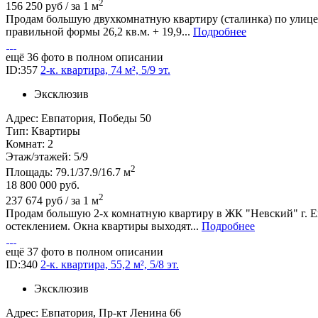
2
156 250 руб / за 1 м
Продам большую двухкомнатную квартиру (сталинка) по улице 
правильной формы 26,2 кв.м. + 19,9...
Подробнее
ещё 36 фото в полном описании
ID:357
2-к. квартира, 74 м², 5/9 эт.
Эксклюзив
Адрес:
Евпатория, Победы 50
Тип:
Квартиры
Комнат:
2
Этаж/этажей:
5/9
2
Площадь:
79.1/37.9/16.7 м
18 800 000
руб.
2
237 674 руб / за 1 м
Продам большую 2-х комнатную квартиру в ЖК "Невский" г. Ев
остеклением. Окна квартиры выходят...
Подробнее
ещё 37 фото в полном описании
ID:340
2-к. квартира, 55,2 м², 5/8 эт.
Эксклюзив
Адрес:
Евпатория, Пр-кт Ленина 66