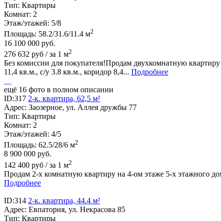
Тип:
Квартиры
Комнат:
2
Этаж/этажей:
5/8
2
Площадь:
58.2/31.6/11.4 м
16 100 000
руб.
2
276 632 руб / за 1 м
Без комиссии для покупателя!Продам двухкомнатную квартиру по
11,4 кв.м., с/у 3.8 кв.м., коридор 8,4...
Подробнее
ещё 16 фото в полном описании
ID:317
2-к. квартира, 62,5 м²
Адрес:
Заозерное, ул. Аллея дружбы 77
Тип:
Квартиры
Комнат:
2
Этаж/этажей:
4/5
2
Площадь:
62.5/28/6 м
8 900 000
руб.
2
142 400 руб / за 1 м
Продам 2-х комнатную квартиру на 4-ом этаже 5-х этажного дома
Подробнее
ID:314
2-к. квартира, 44.4 м²
Адрес:
Евпатория, ул. Некрасова 85
Тип:
Квартиры