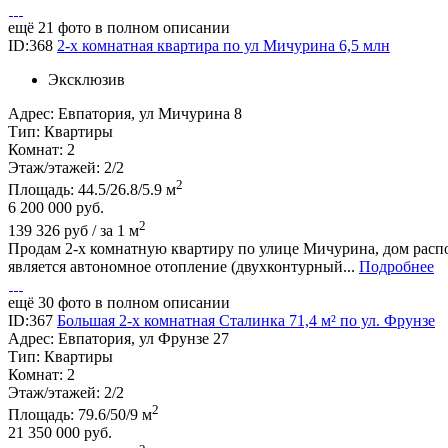
ещё 21 фото в полном описании
ID:368
2-х комнатная квартира по ул Мичурина 6,5 млн
Эксклюзив
Адрес:
Евпатория, ул Мичурина 8
Тип:
Квартиры
Комнат:
2
Этаж/этажей:
2/2
2
Площадь:
44.5/26.8/5.9 м
6 200 000
руб.
2
139 326 руб / за 1 м
Продам 2-х комнатную квартиру по улице Мичурина, дом распо
является автономное отопление (двухконтурный...
Подробнее
ещё 30 фото в полном описании
ID:367
Большая 2-х комнатная Сталинка 71,4 м² по ул. Фрунзе
Адрес:
Евпатория, ул Фрунзе 27
Тип:
Квартиры
Комнат:
2
Этаж/этажей:
2/2
2
Площадь:
79.6/50/9 м
21 350 000
руб.