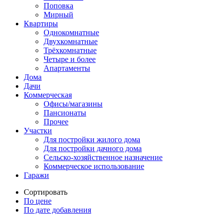
Поповка
Мирный
Квартиры
Однокомнатные
Двухкомнатные
Трёхкомнатные
Четыре и более
Апартаменты
Дома
Дачи
Коммерческая
Офисы/магазины
Пансионаты
Прочее
Участки
Для постройки жилого дома
Для постройки дачного дома
Сельско-хозяйственное назначение
Коммерческое использование
Гаражи
Сортировать
По цене
По дате добавления