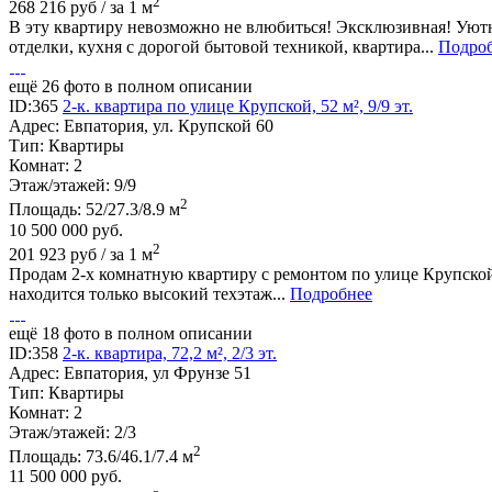
2
268 216 руб / за 1 м
В эту квартиру невозможно не влюбиться! Эксклюзивная! Уютн
отделки, кухня с дорогой бытовой техникой, квартира...
Подро
ещё 26 фото в полном описании
ID:365
2-к. квартира по улице Крупской, 52 м², 9/9 эт.
Адрес:
Евпатория, ул. Крупской 60
Тип:
Квартиры
Комнат:
2
Этаж/этажей:
9/9
2
Площадь:
52/27.3/8.9 м
10 500 000
руб.
2
201 923 руб / за 1 м
Продам 2-х комнатную квартиру с ремонтом по улице Крупской-
находится только высокий техэтаж...
Подробнее
ещё 18 фото в полном описании
ID:358
2-к. квартира, 72,2 м², 2/3 эт.
Адрес:
Евпатория, ул Фрунзе 51
Тип:
Квартиры
Комнат:
2
Этаж/этажей:
2/3
2
Площадь:
73.6/46.1/7.4 м
11 500 000
руб.