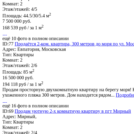
Комнат:
2
Этаж/этажей:
4/5
2
Площадь:
44.5/30/5.4 м
7 500 000
руб.
2
168 539 руб / за 1 м
ещё 10 фото в полном описании
ID:77
Продаётся 2-ком. квартира, 300 метров до моря по ул. Мос
Адрес:
Евпатория, Московская
Тип:
Квартиры
Комнат:
2
Этаж/этажей:
2/6
2
Площадь:
85 м
16 500 000
руб.
2
194 118 руб / за 1 м
Продам просторную двухкомнатную квартиру на берегу моря! К
ухоженного пляжа 300 метров. Дом находится рядом...
Подробн
ещё 16 фото в полном описании
ID:69
Продам уютную 2-х комнатную квартиру в пгт Мирный
Адрес:
Мирный,
Тип:
Квартиры
Комнат:
2
Этаж/этажей:
2/4