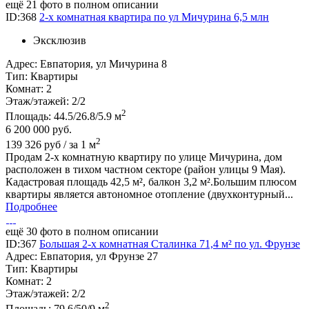
ещё 21 фото в полном описании
ID:368
2-х комнатная квартира по ул Мичурина 6,5 млн
Эксклюзив
Адрес:
Евпатория, ул Мичурина 8
Тип:
Квартиры
Комнат:
2
Этаж/этажей:
2/2
2
Площадь:
44.5/26.8/5.9 м
6 200 000
руб.
2
139 326 руб / за 1 м
Продам 2-х комнатную квартиру по улице Мичурина, дом
расположен в тихом частном секторе (район улицы 9 Мая).
Кадастровая площадь 42,5 м², балкон 3,2 м².Большим плюсом
квартиры является автономное отопление (двухконтурный...
Подробнее
ещё 30 фото в полном описании
ID:367
Большая 2-х комнатная Сталинка 71,4 м² по ул. Фрунзе
Адрес:
Евпатория, ул Фрунзе 27
Тип:
Квартиры
Комнат:
2
Этаж/этажей:
2/2
2
Площадь:
79.6/50/9 м