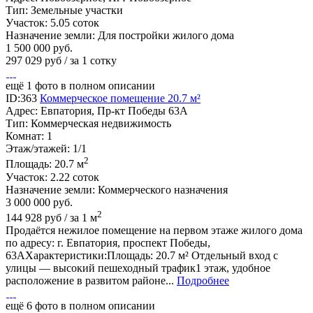
Тип:
Земельные участки
Участок:
5.05 соток
Назначение земли:
Для постройки жилого дома
1 500 000
руб.
297 029 руб / за 1 сотку
ещё 1 фото в полном описании
ID:363
Коммерческое помещение 20.7 м²
Адрес:
Евпатория, Пр-кт Победы 63А
Тип:
Коммерческая недвижимость
Комнат:
1
Этаж/этажей:
1/1
2
Площадь:
20.7 м
Участок:
2.22 соток
Назначение земли:
Коммерческого назначения
3 000 000
руб.
2
144 928 руб / за 1 м
Продаётся нежилое помещение на первом этаже жилого дома
по адресу: г. Евпатория, проспект Победы,
63АХарактеристики:Площадь: 20.7 м² Отдельный вход с
улицы — высокий пешеходный трафик1 этаж, удобное
расположение в развитом районе...
Подробнее
ещё 6 фото в полном описании