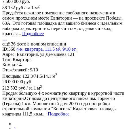
7 500 000
руб.
2
88 132 руб / за 1 м
Продаётся нежилое помещение свободного назначения в
самом проходном месте Евпатории — на проспекте Победы,
63А. Это готовая площадка для вашего бизнеса с идеальным
набором характеристик: первый этаж, отдельный вход,
красная...
Подробнее
ещё 36 фото в полном описании
ID:360
4-к. квартира, 111.5 м², 9/10 эт.
Адрес:
Евпатория, ул Демышева 121
Тип:
Квартиры
Комнат:
4
Этаж/этажей:
9/10
2
Площадь:
122.3/71.5/14.1 м
26 000 000
руб.
2
212 592 руб / за 1 м
Продам большую 4-х комнатную квартиру в курортной части
Евпатории.От дома до центрального пляжа им. Горького
(Геракла) 1 км. Монолитный дом 2005 года постройки
строительной компании "Консоль".Кадастровая площадь
квартиры 111,5 кв.м....
Подробнее
1