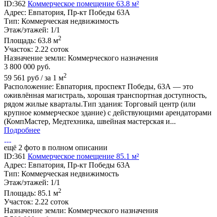
ID:362
Коммерческое помещение 63.8 м²
Адрес:
Евпатория, Пр-кт Победы 63А
Тип:
Коммерческая недвижимость
Этаж/этажей:
1/1
2
Площадь:
63.8 м
Участок:
2.22 соток
Назначение земли:
Коммерческого назначения
3 800 000
руб.
2
59 561 руб / за 1 м
Расположение: Евпатория, проспект Победы, 63А — это
оживлённая магистраль, хорошая транспортная доступность,
рядом жилые кварталы.Тип здания: Торговый центр (или
крупное коммерческое здание) с действующими арендаторами
(КомпМастер, Медтехника, швейная мастерская и...
Подробнее
ещё 2 фото в полном описании
ID:361
Коммерческое помещение 85.1 м²
Адрес:
Евпатория, Пр-кт Победы 63А
Тип:
Коммерческая недвижимость
Этаж/этажей:
1/1
2
Площадь:
85.1 м
Участок:
2.22 соток
Назначение земли:
Коммерческого назначения