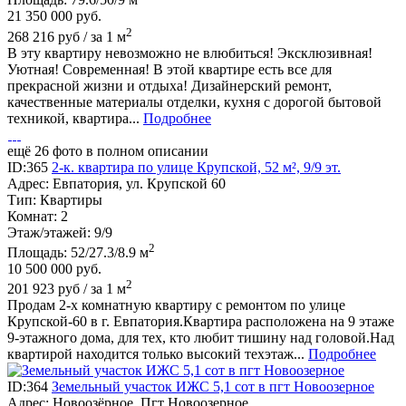
21 350 000
руб.
2
268 216 руб / за 1 м
В эту квартиру невозможно не влюбиться! Эксклюзивная!
Уютная! Современная! В этой квартире есть все для
прекрасной жизни и отдыха! Дизайнерский ремонт,
качественные материалы отделки, кухня с дорогой бытовой
техникой, квартира...
Подробнее
ещё 26 фото в полном описании
ID:365
2-к. квартира по улице Крупской, 52 м², 9/9 эт.
Адрес:
Евпатория, ул. Крупской 60
Тип:
Квартиры
Комнат:
2
Этаж/этажей:
9/9
2
Площадь:
52/27.3/8.9 м
10 500 000
руб.
2
201 923 руб / за 1 м
Продам 2-х комнатную квартиру с ремонтом по улице
Крупской-60 в г. Евпатория.Квартира расположена на 9 этаже
9-этажного дома, для тех, кто любит тишину над головой.Над
квартирой находится только высокий техэтаж...
Подробнее
ID:364
Земельный участок ИЖС 5,1 сот в пгт Новоозерное
Адрес:
Новоозёрное, Пгт Новоозерное