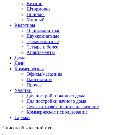
Витино
Штормовое
Поповка
Мирный
Квартиры
Однокомнатные
Двухкомнатные
Трёхкомнатные
Четыре и более
Апартаменты
Дома
Дачи
Коммерческая
Офисы/магазины
Пансионаты
Прочее
Участки
Для постройки жилого дома
Для постройки дачного дома
Сельско-хозяйственное назначение
Коммерческое использование
Гаражи
Список объявлений пуст.