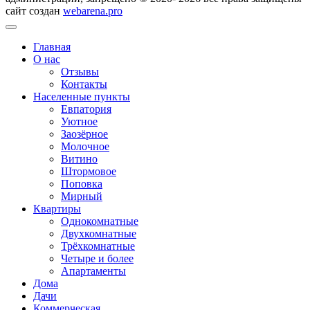
сайт создан
webarena.pro
Главная
О нас
Отзывы
Контакты
Населенные пункты
Евпатория
Уютное
Заозёрное
Молочное
Витино
Штормовое
Поповка
Мирный
Квартиры
Однокомнатные
Двухкомнатные
Трёхкомнатные
Четыре и более
Апартаменты
Дома
Дачи
Коммерческая