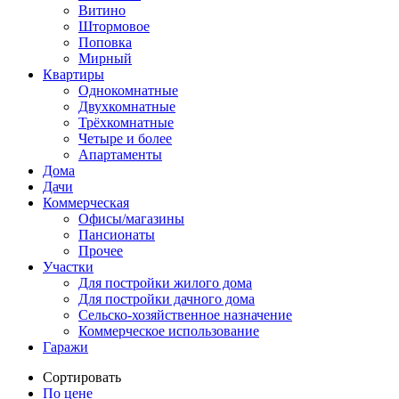
Витино
Штормовое
Поповка
Мирный
Квартиры
Однокомнатные
Двухкомнатные
Трёхкомнатные
Четыре и более
Апартаменты
Дома
Дачи
Коммерческая
Офисы/магазины
Пансионаты
Прочее
Участки
Для постройки жилого дома
Для постройки дачного дома
Сельско-хозяйственное назначение
Коммерческое использование
Гаражи
Сортировать
По цене