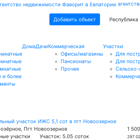
агентст
Добавить объект
Республика
Дома
Дачи
Коммерческая
Участки
омнатные
Офисы/магазины
Для пост
омнатные
Пансионаты
Для пост
омнатные
Прочее
Сельско-
 и более
Коммерче
аменты
льный участок ИЖС 5,1 сот в пгт Новоозерное
озёрное, Пгт Новоозерное
1 50
ные участки
Участок:
5.05 соток
297 02