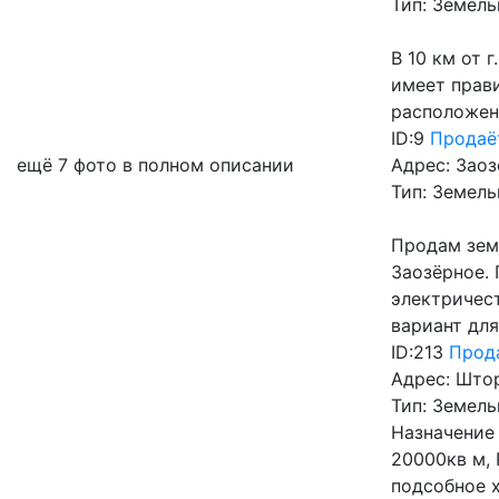
Тип:
Земель
В 10 км от 
имеет прави
расположени
ID:9
Продаё
ещё 7 фото в полном описании
Адрес:
Заоз
Тип:
Земель
Продам зем
Заозёрное. 
электричест
вариант для
ID:213
Прод
Адрес:
Штор
Тип:
Земель
Назначение
20000кв м, 
подсобное х