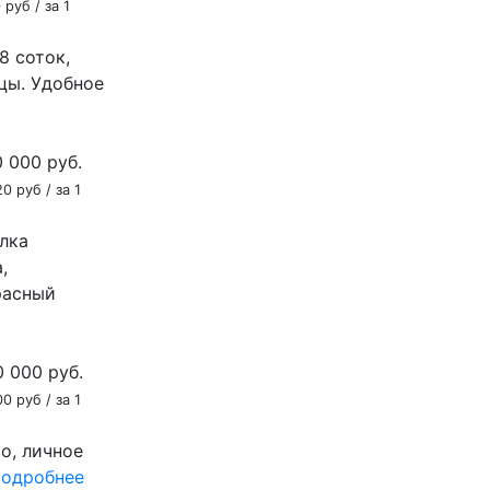
 руб / за 1
8 соток,
цы. Удобное
0 000
руб.
0 руб / за 1
лка
,
расный
0 000
руб.
0 руб / за 1
о, личное
одробнее