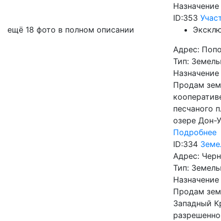
Назначение
ID:353
Учас
ещё 18 фото в полном описании
Экскл
Адрес:
Попо
Тип:
Земель
Назначение
Продам зем
кооперативе
песчаного п
озере Дон-У
Подробнее
ID:334
Земе
Адрес:
Черн
Тип:
Земель
Назначение
Продам зем
Западный Кр
разрешенно