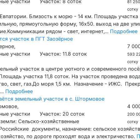
ные участки
Участок:
8 соток
81 250
сотку
г.Евпатории. Близость к морю - 14 км. Площадь участка 
льную, прямоугольную форму, 16х50. выход на две ули
е.Коммуникации рядом - свет, интернет,...
Подробнее
тся участок в ПГТ Заозёрное
ерное,
7 00
ные участки
Участок:
11.8 соток
593 22
сотку
ельный участок в центре уютного и современного посё
Площадь участка 11,8 соток. На участок проведена вода
во, свет, газ.До моря 1,5 км. Назначение - ИЖС. Прек
...
Подробнее
аётся земельный участок в с. Штормовое
мовое,
4 00
ные участки
Участок:
20 соток
200 00
 земли:
Сельско-хозяйственные
сотку
Российские документы, назначение: сельское хозяйств
озяйство, по дороге проходят вода и электричество.
П