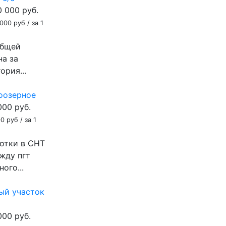
0 000
руб.
000 руб / за 1
общей
на за
ория...
оозерное
000
руб.
0 руб / за 1
отки в СНТ
жду пгт
ого...
ый участок
000
руб.