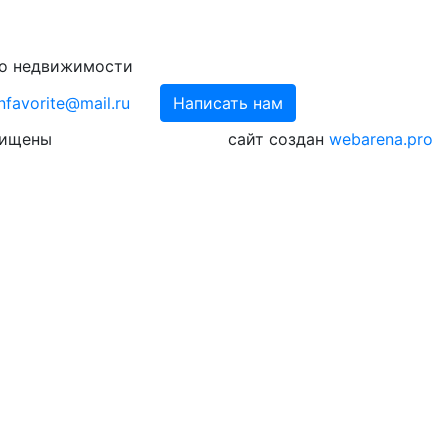
во недвижимости
nfavorite@mail.ru
Написать нам
щищены
сайт создан
webarena.pro