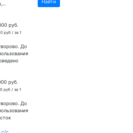
Найти
...
000
руб.
0 руб / за 1
уворово. До
пользования
роведено
000
руб.
0 руб / за 1
уворово. До
пользования
асток
 с/с