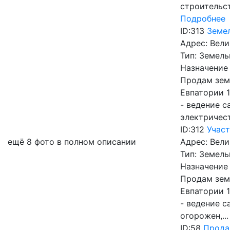
строительст
Подробнее
ID:313
Земел
Адрес:
Вели
Тип:
Земель
Назначение
Продам земе
Евпатории 1
- ведение с
электричест
ID:312
Участ
ещё 8 фото в полном описании
Адрес:
Вели
Тип:
Земель
Назначение
Продам земе
Евпатории 1
- ведение с
огорожен,..
ID:58
Прода