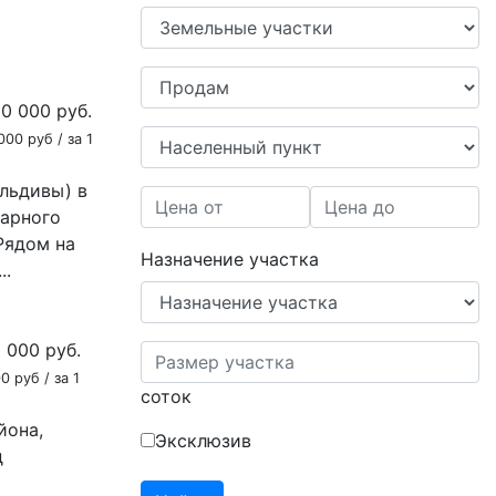
50 000
руб.
000 руб / за 1
льдивы) в
карного
Рядом на
Назначение участка
..
0 000
руб.
0 руб / за 1
соток
йона,
Эксклюзив
д