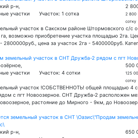
кий р-н,
2 80
ные участки
Участок:
1 сотка
2 800 
сотку
ельный участок в Сакском районе Штормовского с/с 
га, возможно приобретение участка площадью 2га. Це
 - 2800000руб., цена за участок 2га - 5400000руб. Катег
м земельный участок в СНТ Дружба-2 рядом с пгт Нов
озёрное,
500 
ные участки
Участок:
4 сотки
125 00
сотку
ельный участок !СОБСТВЕННОТЬ! общей площадью 4 с
ядом с пгт Новоозерное. СНТ Дружба-2 расположен ме
воозерное, растояние до Мирного - 9км, до Новоозерн
тся земельный участок в СНТ \Оазис\"Продам земельн
ис\
кий р-н,
650 