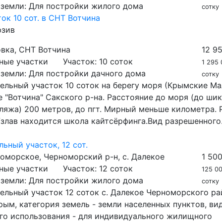
 земли:
Для постройки жилого дома
сотку
ток 10 сот. в СНТ Вотчина
юзив
вка, СНТ Вотчина
12 9
ные участки
Участок:
10 соток
1 295 
 земли:
Для постройки дачного дома
сотку
ельный участок 10 соток на берегу моря (Крымские Ма
 "Вотчина" Сакского р-на. Расстояние до моря (до ши
ляжа) 200 метров, до пгт. Мирный меньше километра. 
злав находится школа кайтсёрфинга.Вид разрешенного.
льный участок, 12 сот.
оморское, Черноморский р-н, с. Далекое
1 50
ные участки
Участок:
12 соток
125 00
 земли:
Для постройки жилого дома
сотку
ельный участок 12 соток с. Далекое Черноморского ра
ым, категория земель - земли населенных пунктов, ви
го использования - для индивидуального жилищного