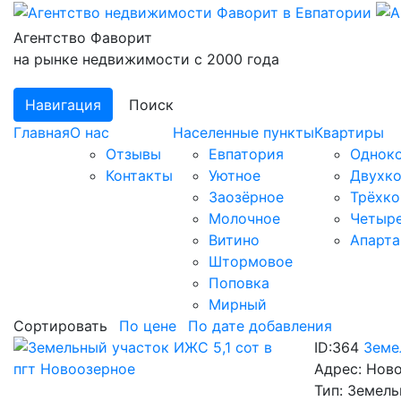
Агентство Фаворит
на рынке недвижимости с 2000 года
Навигация
Поиск
Главная
О нас
Населенные пункты
Квартиры
Отзывы
Евпатория
Однок
Контакты
Уютное
Двухк
Заозёрное
Трёхк
Молочное
Четыре
Витино
Апарт
Штормовое
Поповка
Мирный
Сортировать
По цене
По дате добавления
ID:364
Земе
Адрес:
Ново
Тип:
Земель