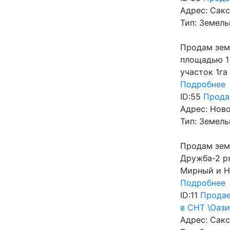
Адрес:
Сакс
Тип:
Земель
Продам зем
площадью 1 
участок 1га
Подробнее
ID:55
Прода
Адрес:
Ново
Тип:
Земель
Продам зем
Дружба-2 р
Мирный и Но
Подробнее
ID:11
Продае
в СНТ \Оаз
Адрес:
Сакс