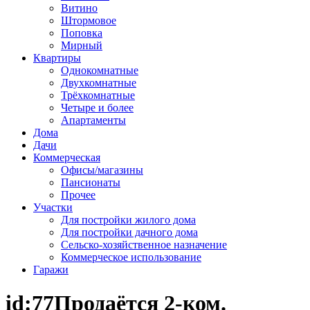
Витино
Штормовое
Поповка
Мирный
Квартиры
Однокомнатные
Двухкомнатные
Трёхкомнатные
Четыре и более
Апартаменты
Дома
Дачи
Коммерческая
Офисы/магазины
Пансионаты
Прочее
Участки
Для постройки жилого дома
Для постройки дачного дома
Сельско-хозяйственное назначение
Коммерческое использование
Гаражи
id:77
Продаётся 2-ком.