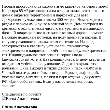
Продам просторную двухкомнатную квартиру на берегу моря!
Квартира 85 м2 расположена на втором этаже пятиэтажного
дома с закрытой территорией и парковкой для авто.
До хорошего ухоженного пляжа 300 метров. Дом находится
рядом с парком им.Фрунзе в зеленой зоне. Дом построен из
крымского экологически чистого натурального альминского
блока. В квартире выполнен качественный дорогой ремонт.
Высокие подвесные потолки, на полу ламинат и кафель. В
санузле установлена итальянская сантехника. На вводе
электричества в квартиру установлен стабилизатор
электрического напряжения, счётчики на воду, электричество,
газ. Индивидуальное отопление и горячая вода
(двухконтурный котел). Два кондиционера. В цену квартиры
входит вся мебель и оборудование. Лоджия закрывается
ролетами. Окна выходят в тихий дворик и парк им.Фрунзе.
Чистый подъезд, достойные соседи. Рядом дельфинарий,
уютные кафе, магазины, пляжи и парк отдыха. Документы
РФ. Один собственник. Если у вас остались вопросы,
звоните!
Специалист по объекту
Елена Анатольевна