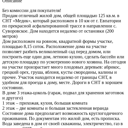
Описание
Без комиссии для покупателя!
Продам отличный жилой дом, общей площадью 125 кв.м. в
СНТ «Медик», который расположен в 10 км от г. Евпатории
по прекрасной асфальтированной трассе в направлении с.
Суворовское. Дом находится недалеко от остановки (200
метров)
Дом расположен на ровном, квадратной формы участке,
площадью 8,15 соток. Расположение дома на участке
позволяет разбить великолепный сад перед домом, или
построить еще один дом, летнюю кухню, сделать бассейн или
детскую площадку по усмотрению нового хозяина. На сегодня
на участке произрастает много плодовых деревьев: абрикос,
грецкий орех, груша, яблоня, кусты смородины, калины и
прочее. Участок находится недалеко от границы СНТ, в
удобном для проезда к дому, месте. Дороги в СНТ в хорошем
состоянии.
В доме 3 этажа-цоколь (гараж, подвал для хранения заготовок
и другого)
1 этаж – прихожая, кухня, большая комната
2 этаж – две комнаты и большая застекленная веранда
Состояние дома предполагает возможность круглогодичного
проживания. По документам это жилой дом, есть прописка.
Вода заведена в дом от своей скважины, электричество, газ в