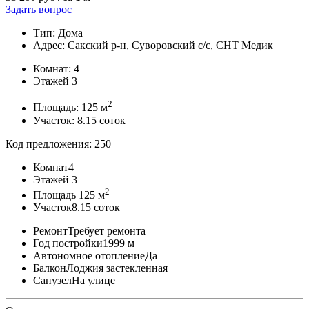
Задать вопрос
Тип: Дома
Адрес: Сакский р-н, Суворовский с/с, СНТ Медик
Комнат: 4
Этажей 3
2
Площадь:
125 м
Участок: 8.15 соток
Код предложения: 250
Комнат
4
Этажей
3
2
Площадь
125 м
Участок
8.15 соток
Ремонт
Требует ремонта
Год постройки
1999 м
Автономное отопление
Да
Балкон
Лоджия застекленная
Санузел
На улице