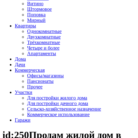
Витино
Штормовое
Поповка
Мирный
Квартиры
Однокомнатные
Двухкомнатные
Трёхкомнатные
Четыре и более
Апартаменты
Дома
Дачи
Коммерческая
Офисы/магазины
Пансионаты
Прочее
Участки
Для постройки жилого дома
Для постройки дачного дома
Сельско-хозяйственное назначение
Коммерческое использование
Гаражи
id:250
Продам жилой дом в